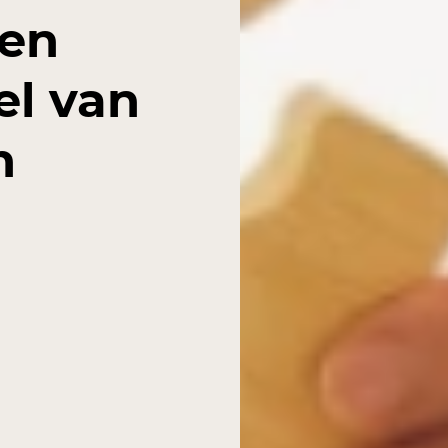
ten
l van
n