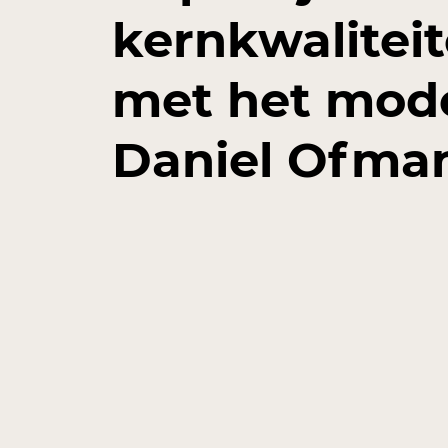
kernkwalitei
met het mode
Daniel Ofma