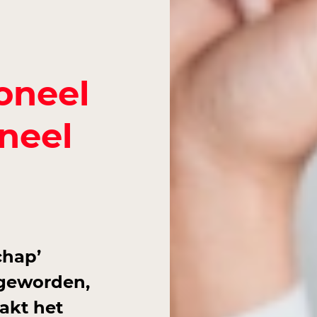
oneel
neel
chap’
 geworden,
akt het