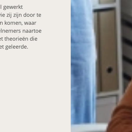
al gewerkt
zij zijn door te
an komen, waar
elnemers naartoe
t theorieën die
et geleerde.