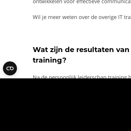
ontwikkelen voor effectieve communicat
Wil je meer weten over de overige IT tr
Wat zijn de resultaten van
training?
Na de persoonlijk leiderschap training
waar ze vandaan komen en herkennen ze 
ineffectief. Ze beschikken over objectief
persoonlijkheidsvragenlijst en hebben 
tevredenheid en het gene wat eventueel
weten de deelnemers waar ze naartoe w