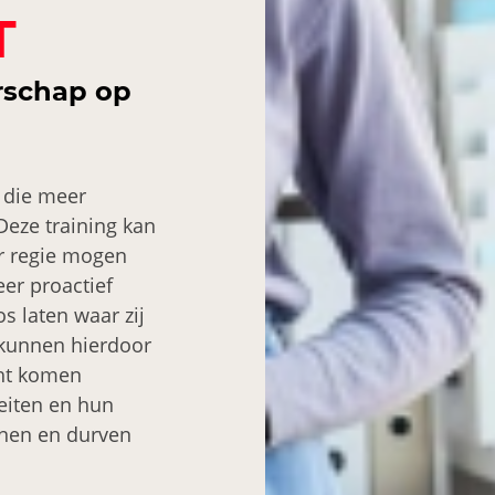
T
rschap op
s die meer
Deze training kan
r regie mogen
eer proactief
 laten waar zij
kunnen hierdoor
cht komen
eiten en hun
nnen en durven