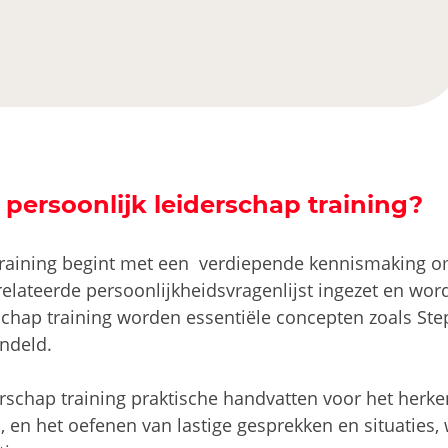
ersoonlijk leiderschap training?
training begint met een verdiepende kennismaking o
lateerde persoonlijkheidsvragenlijst ingezet en wordt
schap training worden essentiële concepten zoals Ste
ndeld.
derschap training praktische handvatten voor het he
 en het oefenen van lastige gesprekken en situaties,