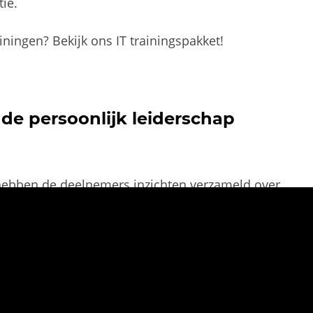
ie.
ainingen? Bekijk ons
IT trainingspakket
!
 de persoonlijk leiderschap
 hebben de deelnemers inzichten verzameld over
patronen in het heden, zowel effectief als
 inzicht in hun persoonlijkheid dankzij een
helderheid over waar ze nu staan, hun
 mist. Met een duidelijke visie op de toekomst
illen.