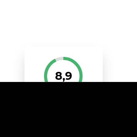
8,9
Klanten geven ons een
gemiddeld cijfer van 8,9