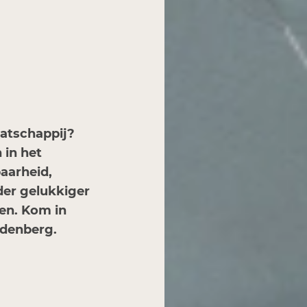
aatschappij?
 in het
aarheid,
der gelukkiger
ven. Kom in
udenberg.