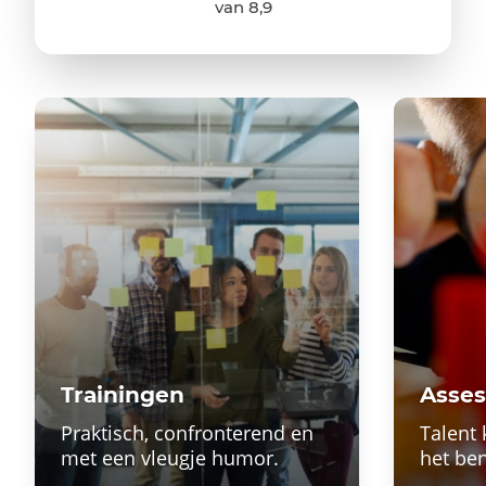
van 8,9
Trainingen
Asse
Praktisch, confronterend en
Talent 
met een vleugje humor.
het ben