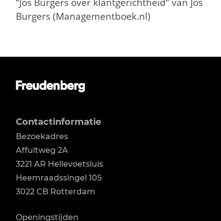
“Jos Burgers over klantgerichtheid” van Jos
Burgers (Managementboek.nl)
Contactinformatie
Bezoekadres
Affuitweg 2A

3221 AR Hellevoetsluis

Heemraadssingel 105

3022 CB Rotterdam
Openingstijden